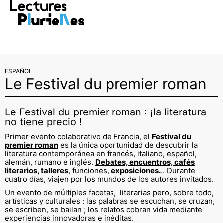
RE >
Vivez la saison avec LECTURES
PLURIELLES >
FESTIVAL
D
ESPAÑOL
Le Festival du premier roman
Le Festival du premier roman : ¡la literatura
no tiene precio !
Primer evento colaborativo de Francia, el
Festival du
premier roman
es la única oportunidad de descubrir la
literatura contemporánea en francés, italiano, español,
alemán, rumano e inglés.
Debates, encuentros, cafés
literarios, talleres
, funciones,
exposiciones.
.. Durante
cuatro días, viajen por los mundos de los autores invitados.
Un evento de múltiples facetas, literarias pero, sobre todo,
artísticas y culturales : las palabras se escuchan, se cruzan,
se escriben, se bailan ; los relatos cobran vida mediante
experiencias innovadoras e inéditas.