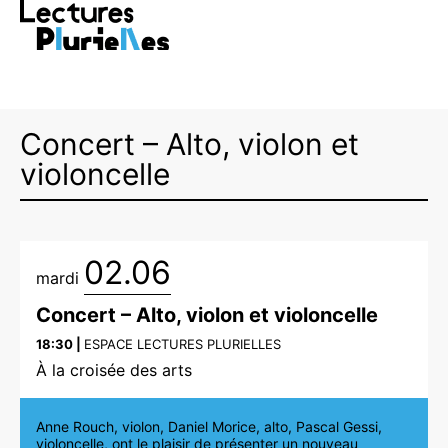
RE >
Vivez la saison avec LECTURES
PLURIELLES >
FESTIVAL
D
Concert – Alto, violon et
violoncelle
02.06
mardi
Concert – Alto, violon et violoncelle
18:30 |
ESPACE LECTURES PLURIELLES
À la croisée des arts
Anne Rouch, violon, Daniel Morice, alto, Pascal Gessi,
violoncelle, ont le plaisir de présenter un nouveau