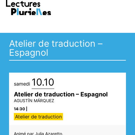
RE >
Vivez la saison avec LECTURES
PLURIELLES >
FESTIVAL
D
Atelier de traduction –
Espagnol
10.10
samedi
Atelier de traduction – Espagnol
AGUSTÍN
MÁRQUEZ
14:30 |
Atelier de traduction
Animé par Julia Azaretto.