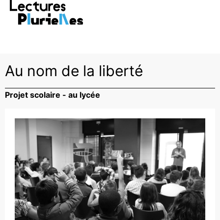
RE >
Vivez la saison avec LECTURES
PLURIELLES >
FESTIVAL
D
Au nom de la liberté
Projet scolaire - au lycée