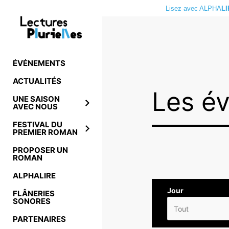
Lisez avec ALPHA
LI
ÉVÉNEMENTS
RETOUR
RETOUR
ACTUALITÉS
Les é
UNE SAISON
AVEC NOUS
FESTIVAL DU
PREMIER ROMAN
PROPOSER UN
ROMAN
ALPHALIRE
Jour
FLÂNERIES
SONORES
Tout
PARTENAIRES