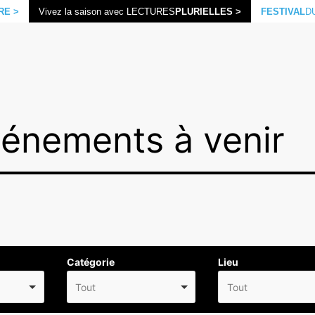
RE >
Vivez la saison avec LECTURES
PLURIELLES >
FESTIVAL
D
vénements à venir
Catégorie
Lieu
Tout
Tout